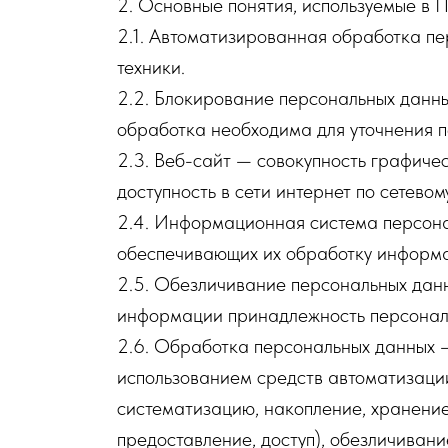
2. Основные понятия, используемые в 
оли
2.1. Автоматизированная обработка п
техники.
2.2. Блокирование персональных данн
ор
обработка необходима для уточнения п
2.3. Веб-сайт — совокупность графич
доступность в сети интернет по сетевому а
2.4. Информационная система персона
обеспечивающих их обработку информац
2.5. Обезличивание персональных данн
информации принадлежность персональ
2.6. Обработка персональных данных —
использованием средств автоматизации
систематизацию, накопление, хранение
предоставление, доступ), обезличиван