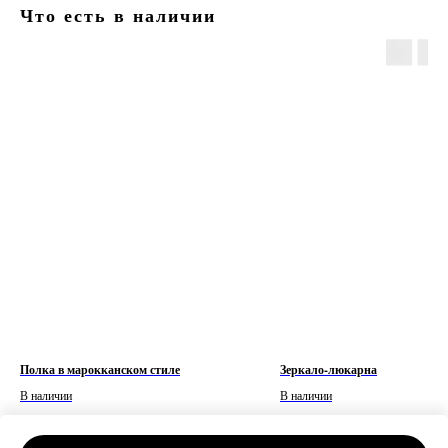
Что есть в наличии
Полка в марокканском стиле
Зеркало-люкарна
В наличии
В наличии
р.
р.
р.
14 960
38 960
48 700