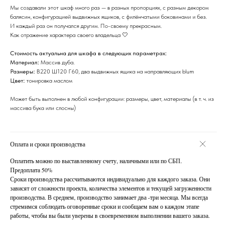
Мы создавали этот шкаф много раз — в разных пропорциях, с разным декором
балясин, конфигурацией выдвижных ящиков, с филёнчатыми боковинами и без.
И каждый раз он получался другим. По-своему прекрасным.
Как отражение характера своего владельца 🤍
Стоимость актуальна для шкафа в следующих параметрах:
Материал:
Массив дуба.
Размеры:
В220 Ш120 Г60, два выдвижных ящика на направляющих blum
Цвет:
тонировка маслом
Может быть выполнен в любой конфигурации: размеры, цвет, материалы (в т. ч. из
массива бука или слосны)
Оплата и сроки производства
Оплатить можно по выставленному счету, наличными или по СБП.
Предоплата 50%
Сроки производства рассчитываются индивидуально для каждого заказа. Они
зависят от сложности проекта, количества элементов и текущей загруженности
производства. В среднем, производство занимает два -три месяца. Мы всегда
стремимся соблюдать оговоренные сроки и сообщаем вам о каждом этапе
работы, чтобы вы были уверены в своевременном выполнении вашего заказа.