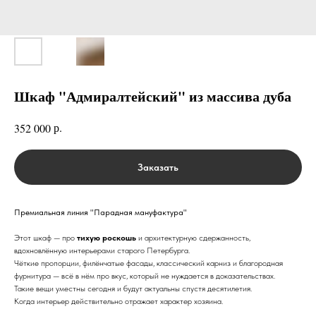
Шкаф "Адмиралтейский" из массива дуба
р.
352 000
Заказать
Премиальная линия "Парадная мануфактура"
Этот шкаф — про
тихую роскошь
и архитектурную сдержанность,
вдохновлённую интерьерами старого Петербурга.
Чёткие пропорции, филёнчатые фасады, классический карниз и благородная
фурнитура — всё в нём про вкус, который не нуждается в доказательствах.
Такие вещи уместны сегодня и будут актуальны спустя десятилетия.
Когда интерьер действительно отражает характер хозяина.