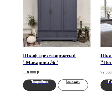
Шкаф трехстворчатый
Шкаф
"Макарова 3б"
"Пет
р.
118 000
97 300
Подробнее
По
Заказать