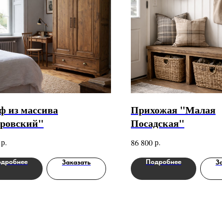
 из массива
Прихожая "Малая
ровский"
Посадская"
р.
р.
86 800
дробнее
Подробнее
Заказать
З